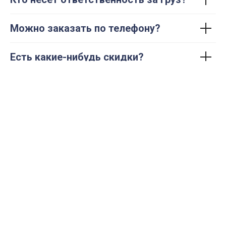
Можно заказать по телефону?
Есть какие-нибудь скидки?
В каком городе я могу заказать
перевозку?
Как работать с вами в качестве
юридического лица?
Попробуйте бесплатно